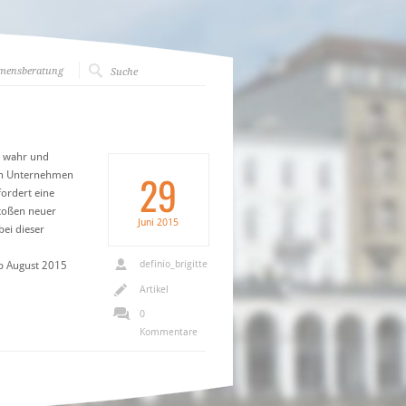
hmensberatung
t wahr und
29
Ein Unternehmen
fordert eine
toßen neuer
Juni
2015
bei dieser
definio_brigitte
b August 2015
Artikel
0
Kommentare