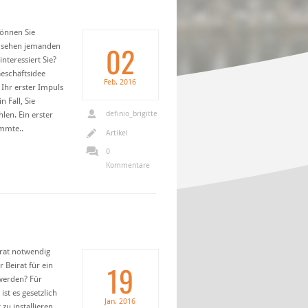
können Sie
02
e sehen jemanden
nteressiert Sie?
Geschäftsidee
Feb.
2016
Ihr erster Impuls
n Fall, Sie
definio_brigitte
len. Ein erster
mmte..
Artikel
0
Kommentare
irat notwendig
19
 Beirat für ein
werden? Für
t es gesetzlich
Jan.
2016
zu installieren.