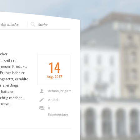
das übliche
scher
14
 weil sein
s neuen Produkts
 Früher habe er
Aug.
2017
gesetzt, erzählte
r allerdings
definio_brigitte
hatte er
ichtig machen.
Artikel
seine..
0
Kommentare